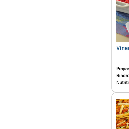
Vina
Prepar
Rinde
Nutrit