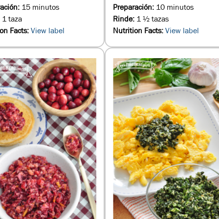
ación:
15 minutos
Preparación:
10 minutos
:
1 taza
Rinde:
1 ½ tazas
ion Facts:
View label
Nutrition Facts:
View label