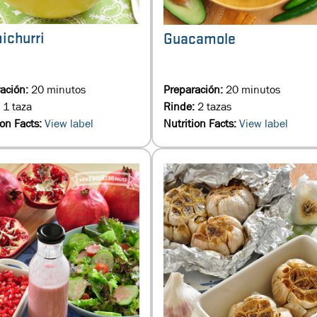
ichurri
Guacamole
ación:
20 minutos
Preparación:
20 minutos
:
1 taza
Rinde:
2 tazas
ion Facts:
View label
Nutrition Facts:
View label