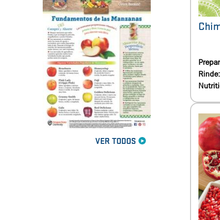
Chim
Prepar
Rinde
Nutrit
VER TODOS