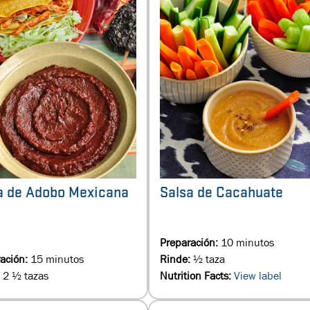
a de Adobo Mexicana
Salsa de Cacahuate
Preparación:
10 minutos
ación:
15 minutos
Rinde:
½ taza
:
2 ½ tazas
Nutrition Facts:
View label