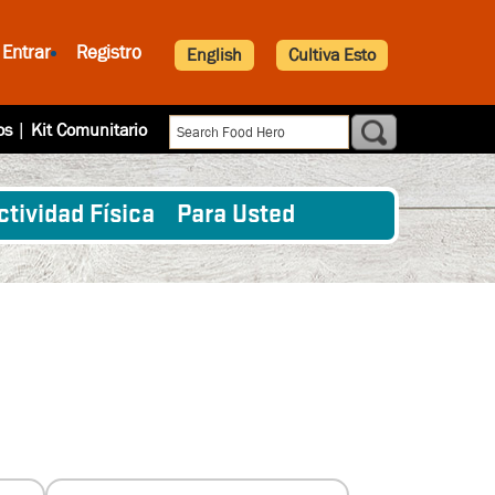
Entrar
Registro
English
Cultiva Esto
os
|
Kit Comunitario
ctividad Física
Para Usted