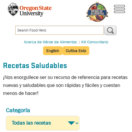
Pasar
al
menú
contenido
principal
Acerca de Héroe de Alimentos
|
Kit Comunitario
English
Cultiva Esto
Recetas Saludables
¡Nos enorgullece ser su recurso de referencia para recetas
nuevas y saludables que son rápidas y fáciles y cuestan
menos de hacer!
Categoría