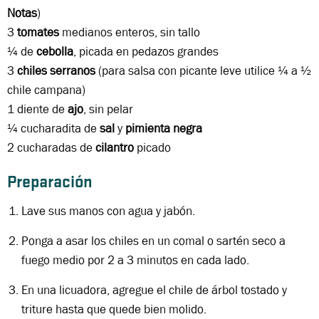
Notas
)
3
tomates
medianos enteros, sin tallo
¼ de
cebolla
, picada en pedazos grandes
3
chiles serranos
(para salsa con picante leve utilice ¼ a ½
chile campana)
1 diente de
ajo
, sin pelar
¼ cucharadita de
sal
y
pimienta negra
2 cucharadas de
cilantro
picado
Preparación
Lave sus manos con agua y jabón.
Ponga a asar los chiles en un comal o sartén seco a
fuego medio por 2 a 3 minutos en cada lado.
En una licuadora, agregue el chile de árbol tostado y
triture hasta que quede bien molido.