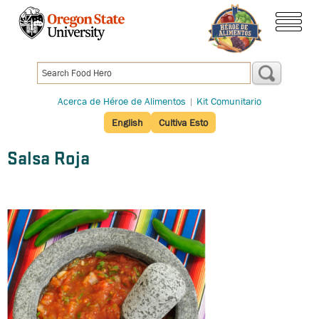
Pasar
al
menú
contenido
principal
Acerca de Héroe de Alimentos
|
Kit Comunitario
English
Cultiva Esto
Salsa Roja