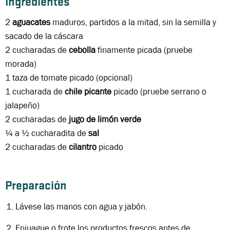
Ingredientes
2
aguacates
maduros, partidos a la mitad, sin la semilla y
sacado de la cáscara
2 cucharadas de
cebolla
finamente picada (pruebe
morada)
1 taza de tomate picado (opcional)
1 cucharada de
chile picante
picado (pruebe serrano o
jalapeño)
2 cucharadas de
jugo de limón verde
¼ a ½ cucharadita de
sal
2 cucharadas de
cilantro
picado
Preparación
Lávese las manos con agua y jabón.
Enjuague o frote los productos frescos antes de