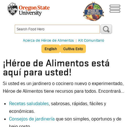
Pasar
al
menú
contenido
principal
Acerca de Héroe de Alimentos
|
Kit Comunitario
English
Cultiva Esto
¡Héroe de Alimentos está
aquí para usted!
Si usted es un jardinero o cocinero nuevo o experimentado,
Héroe de Alimentos tiene recursos para todos. Encontrará...
Recetas saludables
, sabrosas, rápidas, fáciles y
económicas.
Consejos de jardinería
que son simples, oportunos y de
bajo costo.