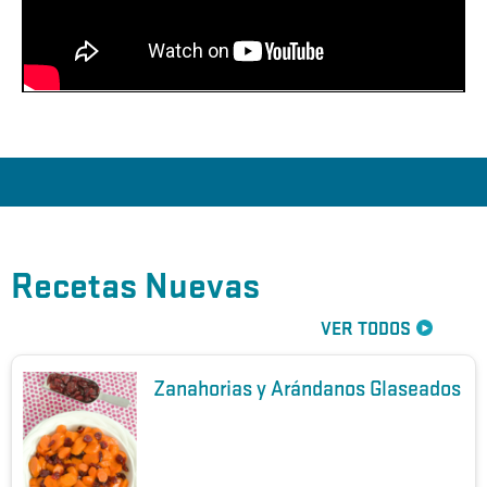
Carne de Res y Brócoli
Recetas Nuevas
VER TODOS
Zanahorias y Arándanos Glaseados