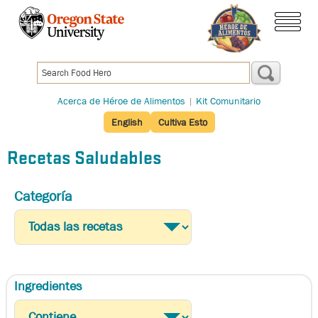
Pasar
al
menú
contenido
principal
Acerca de Héroe de Alimentos
|
Kit Comunitario
English
Cultiva Esto
Recetas Saludables
Categoría
Ingredientes