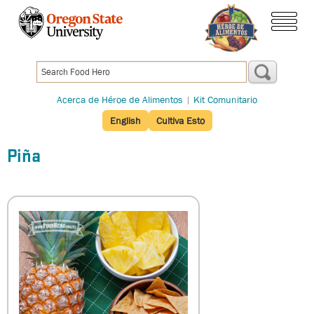
Pasar
al
contenido
menú
principal
Acerca de Héroe de Alimentos
|
Kit Comunitario
English
Cultiva Esto
Piña