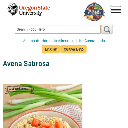
Pasar
al
menú
contenido
principal
Acerca de Héroe de Alimentos
|
Kit Comunitario
English
Cultiva Esto
Avena Sabrosa