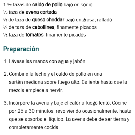
1 ½ tazas
de
caldo de pollo
bajo en sodio
½ taza
de
avena cortada
⅓ de taza
de
queso cheddar
bajo en grasa, rallado
¼ de taza
de
cebollines
, finamente picados
½ taza
de
tomates
, finamente picados
Preparación
Lávese las manos con agua y jabón.
Combine la leche y el caldo de pollo en una
sartén mediana sobre fuego alto. Caliente hasta que la
mezcla empiece a hervir.
Incorpore la avena y baje el calor a fuego lento. Cocine
por 25 a 30 minutos, revolviendo ocasionalmente, hasta
que se absorba el líquido. La avena debe de ser tierna y
completamente cocida.