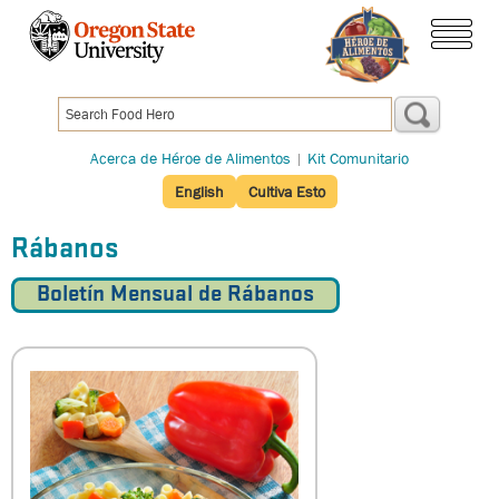
Pasar
al
contenido
menú
principal
Acerca de Héroe de Alimentos
|
Kit Comunitario
English
Cultiva Esto
Rábanos
Boletín Mensual de Rábanos