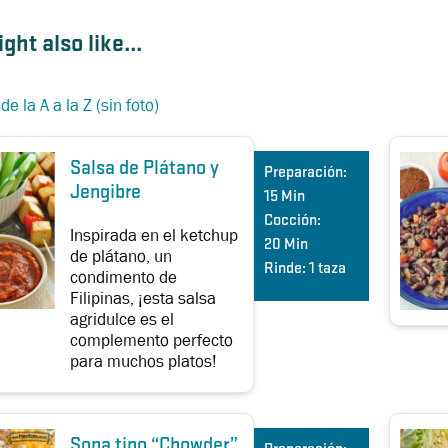
ght also like...
e la A a la Z (sin foto)
Salsa de Plátano y
Preparación:
Jengibre
15 Min
Cocción:
Inspirada en el ketchup
20 Min
de plátano, un
Rinde:
1 taza
condimento de
Filipinas, ¡esta salsa
agridulce es el
complemento perfecto
para muchos platos!
Sopa tipo “Chowder”