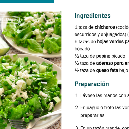
Ingredientes
1 taza
de
chícharos
(
cocid
escurridos y enjuagados) 
6 tazas
de
hojas verdes
p
bocado
½ taza
de
pepino
picado
½ taza
de
aderezo para e
½ taza
de
queso feta
bajo
Preparación
Lávese las manos con a
Enjuague o frote las ve
prepararlas.
En un tazón grande, co