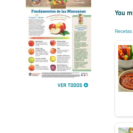
You mi
Recetas d
VER TODOS
 En Escabeche