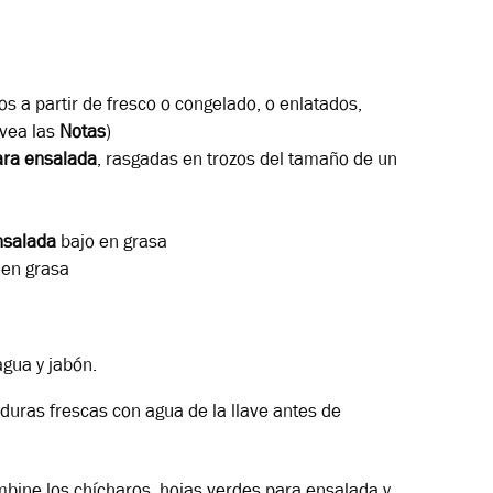
os a partir de fresco o congelado, o
enlatados,
(vea las
Notas
)
ara ensalada
, rasgadas en trozos del tamaño de un
nsalada
bajo en grasa
 en grasa
gua y jabón.
rduras frescas con agua de la llave antes de
mbine los chícharos, hojas verdes para ensalada y