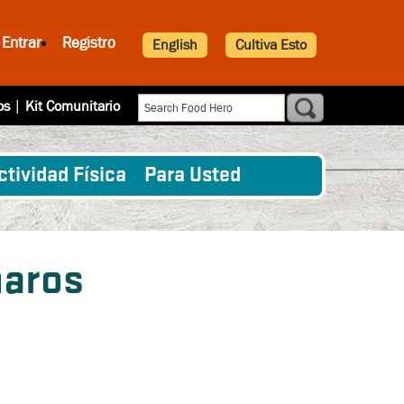
Entrar
Registro
English
Cultiva Esto
os
|
Kit Comunitario
ctividad Física
Para Usted
haros