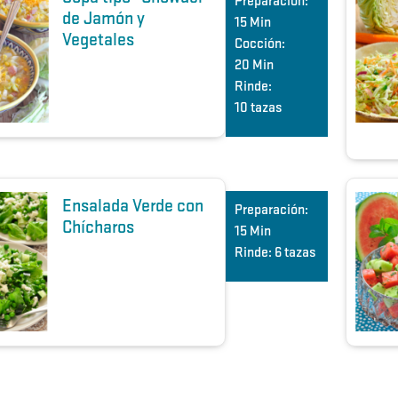
Preparación:
de Jamón y
15 Min
Vegetales
Cocción:
20 Min
Rinde:
10 tazas
Ensalada Verde con
Preparación:
Chícharos
15 Min
Rinde:
6 tazas