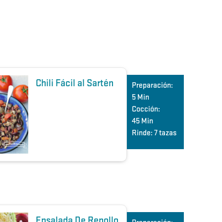
Chili Fácil al Sartén
Preparación:
5 Min
Cocción:
45 Min
Rinde:
7 tazas
Ensalada De Repollo