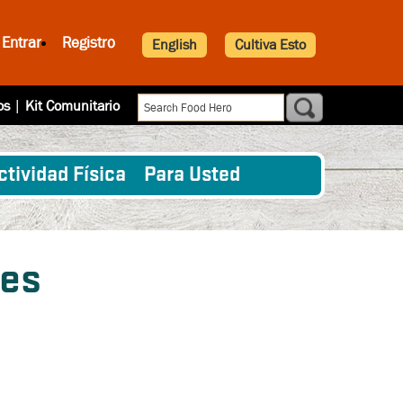
Entrar
Registro
English
Cultiva Esto
os
|
Kit Comunitario
ctividad Física
Para Usted
res