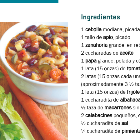
Ingredientes
1
cebolla
mediana, picada
1
tallo de
apio
, picado
1
zanahoria
grande, en r
2 cucharadas
de
aceite
1
papa
grande, pelada y c
1 lata
(15 onzas) de
toma
2 latas
(15 onzas cada un
(aproximadamente 3 ½ taza
1 lata
(15 onzas) de
frijol
1 cucharadita
de
albahaca
½ taza
de
macarrones
sin
2
calabacines
pequeños, 
½ cucharadita
de
sal
¼ cucharadita
de
pimient