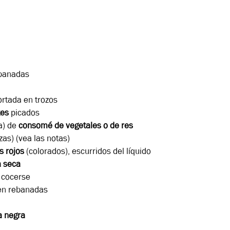
ebanadas
ortada en trozos
tes
picados
a) de
consomé de vegetales o de res
s) (vea las notas)
es rojos
(colorados), escurridos del líquido
 seca
 cocerse
en rebanadas
a negra