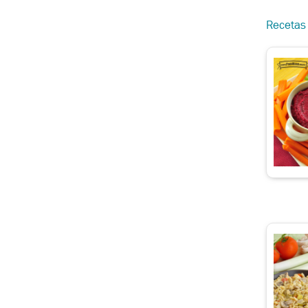
Recetas d
a Horneados