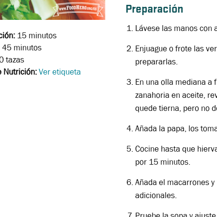
Preparación
Lávese las manos con a
ción:
15 minutos
45 minutos
Enjuague o frote las ve
0 tazas
prepararlas.
 Nutrición:
Ver etiqueta
En una olla mediana a fu
zanahoria en aceite, r
quede tierna, pero no d
Añada la papa, los tomat
Cocine hasta que hierva
por 15 minutos.
Añada el macarrones y 
adicionales.
Pruebe la sopa y ajuste 