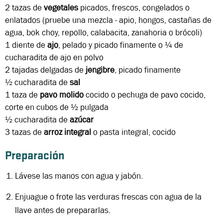
2 tazas
de
vegetales
picados, frescos, congelados o
enlatados (pruebe una mezcla - apio, hongos, castañas de
agua, bok choy, repollo, calabacita, zanahoria o brócoli)
1
diente de
ajo
, pelado y picado finamente o ¼ de
cucharadita de ajo en polvo
2
tajadas delgadas de
jengibre
, picado finamente
½ cucharadita
de
sal
1 taza
de
pavo molido
cocido o pechuga de pavo cocido,
corte en cubos de ½ pulgada
½ cucharadita
de
azúcar
3 tazas
de
arroz integral
o pasta integral, cocido
Preparación
Lávese las manos con agua y jabón.
Enjuague o frote las verduras frescas con agua de la
llave antes de prepararlas.