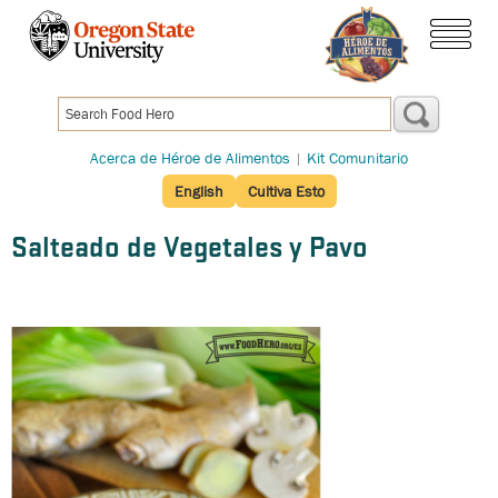
Pasar
al
menú
contenido
principal
Acerca de Héroe de Alimentos
|
Kit Comunitario
English
Cultiva Esto
Salteado de Vegetales y Pavo