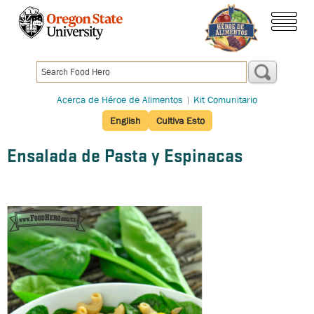
Pasar
al
menú
contenido
principal
Acerca de Héroe de Alimentos
|
Kit Comunitario
English
Cultiva Esto
Ensalada de Pasta y Espinacas