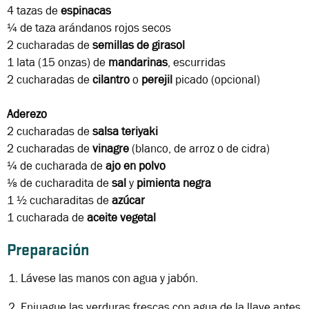
4 tazas
de
espinacas
¼ de taza
arándanos rojos secos
2 cucharadas
de
semillas de girasol
1 lata
(15 onzas) de
mandarinas
, escurridas
2 cucharadas
de
cilantro
o
perejil
picado (opcional)
Aderezo
2 cucharadas
de
salsa teriyaki
2 cucharadas
de
vinagre
(blanco, de arroz o de cidra)
¼ de cucharada
de
ajo en polvo
⅛ de cucharadita
de
sal
y
pimienta negra
1 ½ cucharaditas
de
azúcar
1 cucharada
de
aceite
vegetal
Preparación
Lávese las manos con agua y jabón.
Enjuague las verduras frescas con agua de la llave antes