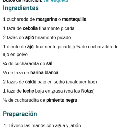
Datos de Nutrición:
Ver etiqueta
Ingredientes
1 cucharada de
margarina
o
mantequilla
1 taza de
cebolla
finamente picada
2 tazas de
apio
finamente picado
1 diente de
ajo
, finamente picado o ¼ de cucharadita de
ajo en polvo
¼ de cucharadita de
sal
⅓ de taza de
harina blanca
2 tazas de
caldo
bajo
en sodio (cualquier tipo)
1 taza de
leche
baja en grasa (vea las
Notas
)
⅛ de cucharadita de
pimienta negra
Preparación
Lávese las manos con agua y jabón.