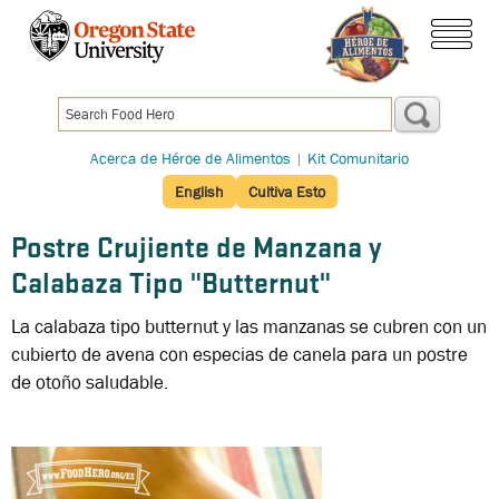
Pasar
al
menú
contenido
principal
Acerca de Héroe de Alimentos
|
Kit Comunitario
English
Cultiva Esto
Postre Crujiente de Manzana y
Calabaza Tipo "Butternut"
La calabaza tipo butternut y las manzanas se cubren con un
cubierto de avena con especias de canela para un postre
de otoño saludable.