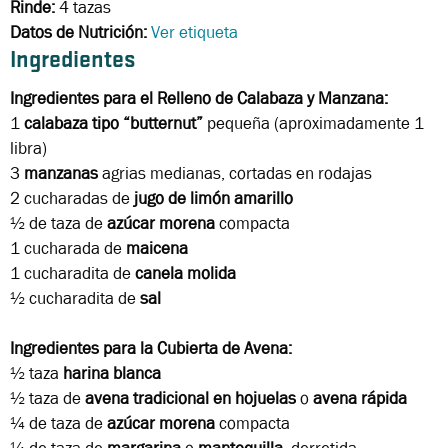
Rinde:
4 tazas
Datos de Nutrición:
Ver etiqueta
Ingredientes
Ingredientes para el Relleno de Calabaza y Manzana:
1
calabaza tipo “butternut”
pequeña (aproximadamente 1
libra)
3
manzanas
agrias medianas, cortadas en rodajas
2 cucharadas
de
jugo de limón amarillo
½ de taza
de
azúcar morena
compacta
1 cucharada
de
maicena
1 cucharadita
de
canela molida
½ cucharadita
de
sal
Ingredientes para la Cubierta de Avena:
½ taza
harina blanca
½ taza
de
avena tradicional en hojuelas
o
avena rápida
¼ de taza
de
azúcar morena
compacta