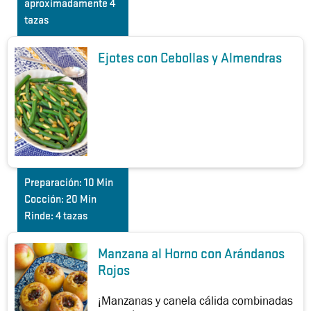
aproximadamente 4
tazas
Ejotes con Cebollas y Almendras
Preparación:
10 Min
Cocción:
20 Min
Rinde:
4 tazas
Manzana al Horno con Arándanos
Rojos
¡Manzanas y canela cálida combinadas