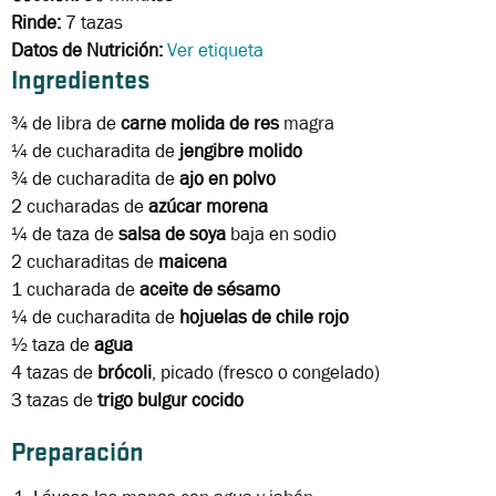
Rinde:
7 tazas
Datos de Nutrición:
Ver etiqueta
Ingredientes
¾ de libra
de
carne molida de res
magra
¼ de cucharadita
de
jengibre molido
¾ de cucharadita
de
ajo en polvo
2 cucharadas
de
azúcar morena
¼ de taza
de
salsa de soya
baja en sodio
2 cucharaditas
de
maicena
1 cucharada
de
aceite de sésamo
¼ de cucharadita
de
hojuelas de chile rojo
½ taza
de
agua
4 tazas
de
brócoli
, picado (fresco o congelado)
3 tazas
de
trigo bulgur cocido
Preparación