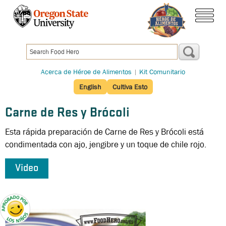
Pasar
al
menú
contenido
principal
Acerca de Héroe de Alimentos
|
Kit Comunitario
English
Cultiva Esto
Carne de Res y Brócoli
Esta rápida preparación de Carne de Res y Brócoli está
condimentada con ajo, jengibre y un toque de chile rojo.
Video