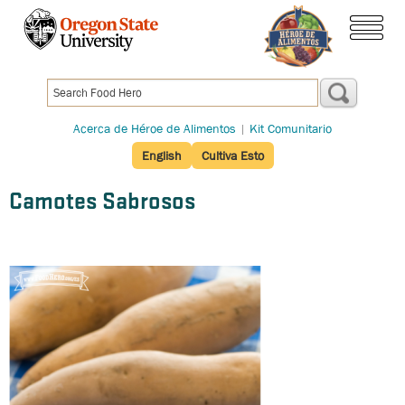
Pasar
al
menú
contenido
principal
Acerca de Héroe de Alimentos
|
Kit Comunitario
English
Cultiva Esto
Camotes Sabrosos