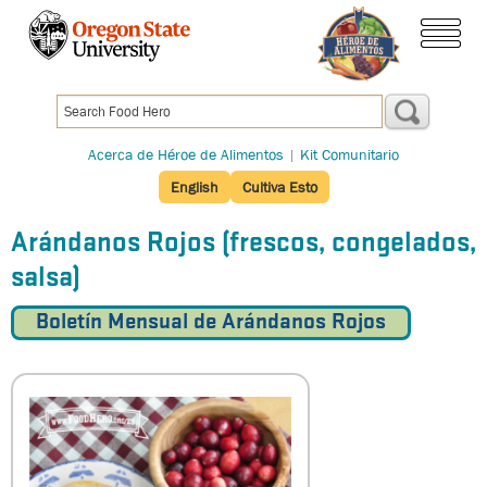
Pasar
al
contenido
menú
principal
Acerca de Héroe de Alimentos
|
Kit Comunitario
English
Cultiva Esto
Arándanos Rojos (frescos, congelados,
salsa)
Boletín Mensual de Arándanos Rojos