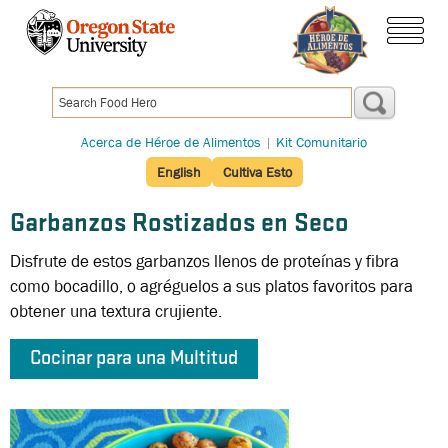
Pasar
al
menú
contenido
principal
Acerca de Héroe de Alimentos
|
Kit Comunitario
English
Cultiva Esto
Garbanzos Rostizados en Seco
Disfrute de estos garbanzos llenos de proteínas y fibra
como bocadillo, o agréguelos a sus platos favoritos para
obtener una textura crujiente.
Cocinar para una Multitud