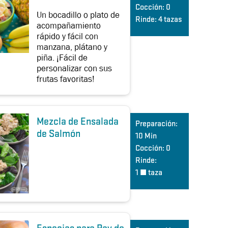
Cocción:
0
Un bocadillo o plato de
Rinde:
4 tazas
acompañamiento
rápido y fácil con
manzana, plátano y
piña. ¡Fácil de
personalizar con sus
frutas favoritas!
Mezcla de Ensalada
Preparación:
de Salmón
10 Min
Cocción:
0
Rinde:
1 ½ taza