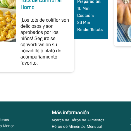
Tots de Coliflor al
Preparación:
Horno
10 Min
Cocción:
¡Los tots de coliflor son
20 Min
deliciosos y son
Rinde:
15 tots
aprobados por los
niños! Seguro se
convertirán en su
bocadillo o plato de
acompañamiento
favorito.
Más información
Menos
Acerca de Héroe de Alimentos
 o Menos
Héroe de Alimentos Mensual