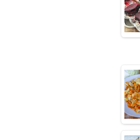
de Salmón
e Calabaza