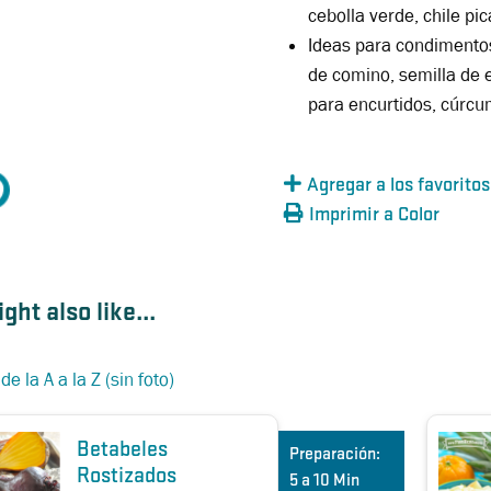
cebolla verde, chile pi
Ideas para condimentos 
de comino, semilla de e
para encurtidos, cúrcu
Agregar a los favoritos
Imprimir a Color
ght also like...
e la A a la Z (sin foto)
Betabeles
Preparación:
Rostizados
5 a 10 Min