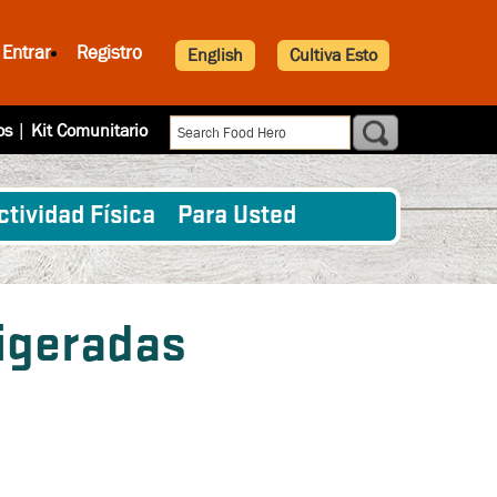
Entrar
Registro
English
Cultiva Esto
os
|
Kit Comunitario
ctividad Física
Para Usted
igeradas