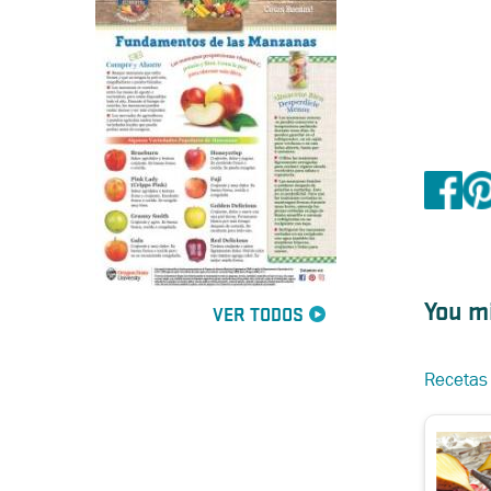
You mi
VER TODOS
Recetas d
remosa