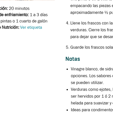
empacando las piezas 
ción:
20 minutos
aproximadamente ½ pulg
e enfriamiento:
1 a 3 días
pintas o 1 cuarto de galón
Llene los frascos con la
 Nutrición:
Ver etiqueta
verduras. Cierre los fra
para dejar que se desar
Guarde los frascos sol
Notas
Vinagre blanco, de sidr
opciones. Los sabores 
se pueden utilizar.
Verduras como ejotes, b
ser hervidos por 1 ó 2
helada para suavizar y 
Ideas para condimentos 