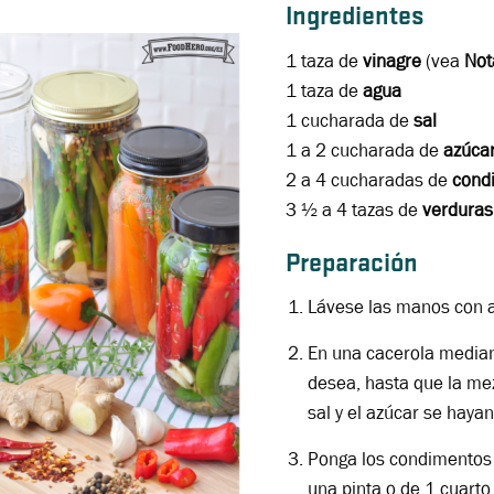
Ingredientes
1 taza de
vinagre
(vea
Not
1 taza de
agua
1 cucharada de
sal
1 a 2 cucharada de
azúca
2 a 4 cucharadas de
cond
3 ½ a 4 tazas de
verdura
Preparación
Lávese las manos con a
En una cacerola mediana,
desea, hasta que la mez
sal y el azúcar se hayan
Ponga los condimentos 
una pinta o de 1 cuarto