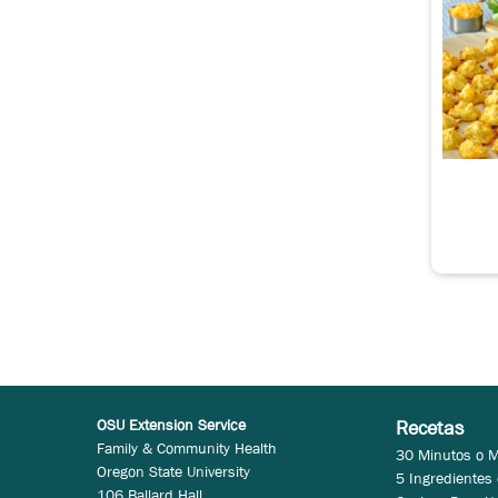
OSU Extension Service
Recetas
Family & Community Health
30 Minutos o 
Oregon State University
5 Ingredientes
106 Ballard Hall