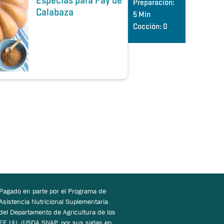
Especias para Pay de
Preparación:
Calabaza
5 Min
Cocción:
0
Pagado en parte por el Programa de
Asistencia Nutricional Suplementaria
del Departamento de Agricultura de los
EE.UU. (USDA SNAP, por sus siglas en