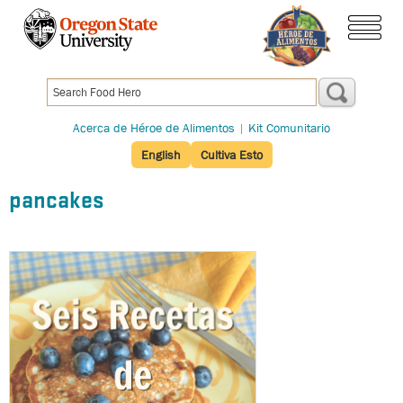
Pasar
al
menú
contenido
principal
Acerca de Héroe de Alimentos
|
Kit Comunitario
English
Cultiva Esto
pancakes