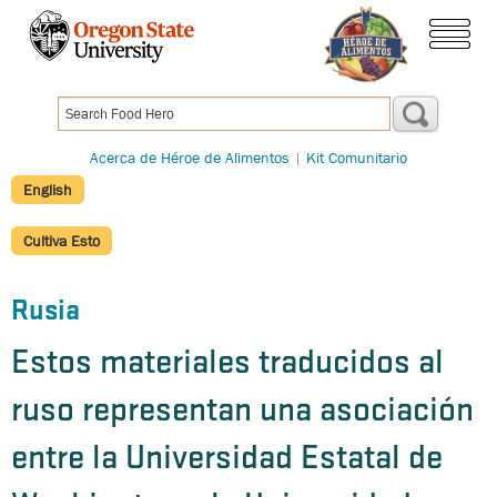
Pasar
al
menú
contenido
principal
Acerca de Héroe de Alimentos
|
Kit Comunitario
English
Cultiva Esto
Rusia
Estos materiales traducidos al
ruso representan una asociación
entre la Universidad Estatal de