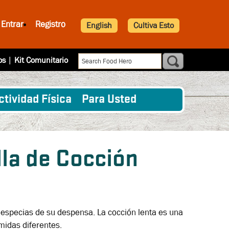
Entrar
Registro
English
Cultiva Esto
os
|
Kit Comunitario
ctividad Física
Para Usted
lla de Cocción
y especias de su despensa. La cocción lenta es una
midas diferentes.