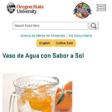
Pasar
al
menú
contenido
principal
Acerca de Héroe de Alimentos
|
Kit Comunitario
English
Cultiva Esto
Vaso de Agua con Sabor a Sol