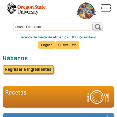
Pasar
al
menú
contenido
principal
Acerca de Héroe de Alimentos
|
Kit Comunitario
English
Cultiva Esto
Rábanos
Regresar
a Ingredientes
Recetas