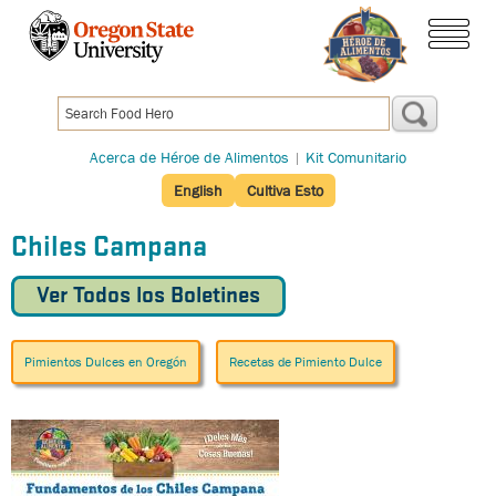
Pasar
al
menú
contenido
principal
Acerca de Héroe de Alimentos
|
Kit Comunitario
English
Cultiva Esto
Chiles Campana
Ver Todos los Boletines
Pimientos Dulces en Oregón
Recetas de Pimiento Dulce