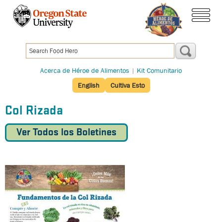
Pasar
al
menú
contenido
principal
Acerca de Héroe de Alimentos
|
Kit Comunitario
English
Cultiva Esto
Col Rizada
Ver Todos los Boletines