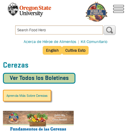
Pasar
al
menú
contenido
principal
Acerca de Héroe de Alimentos
|
Kit Comunitario
English
Cultiva Esto
Cerezas
Ver Todos los Boletines
Aprenda Más Sobre Cerezas