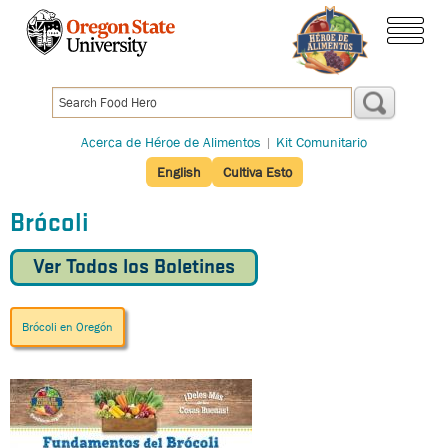
Pasar
al
menú
contenido
principal
Acerca de Héroe de Alimentos
|
Kit Comunitario
English
Cultiva Esto
Brócoli
Ver Todos los Boletines
Brócoli en Oregón