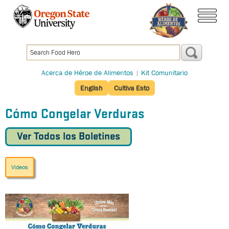
Pasar
al
menú
contenido
principal
Acerca de Héroe de Alimentos
|
Kit Comunitario
English
Cultiva Esto
Cómo Congelar Verduras
Ver Todos los Boletines
Videos