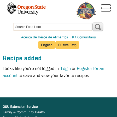
Pasar
al
menú
contenido
principal
Acerca de Héroe de Alimentos
|
Kit Comunitario
English
Cultiva Esto
Recipe added
Looks like you're not logged in.
Login
or
Register for an
account
to save and view your favorite recipes.
OSU Extension Service
Family & Community Health