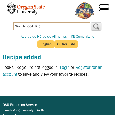
Pasar
al
menú
contenido
principal
Acerca de Héroe de Alimentos
|
Kit Comunitario
English
Cultiva Esto
Recipe added
Looks like you're not logged in.
Login
or
Register for an
account
to save and view your favorite recipes.
OSU Extension Service
Family & Community Health