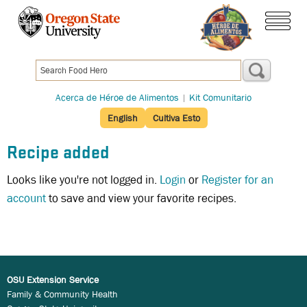
Pasar
al
menú
contenido
principal
Acerca de Héroe de Alimentos
|
Kit Comunitario
English
Cultiva Esto
Recipe added
Looks like you're not logged in.
Login
or
Register for an
account
to save and view your favorite recipes.
OSU Extension Service
Family & Community Health