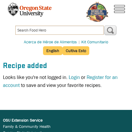
Pasar
al
menú
contenido
principal
Acerca de Héroe de Alimentos
|
Kit Comunitario
English
Cultiva Esto
Recipe added
Looks like you're not logged in.
Login
or
Register for an
account
to save and view your favorite recipes.
OSU Extension Service
Family & Community Health