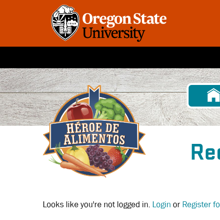
Pasar
al
contenido
principal
Re
Looks like you're not logged in.
Login
or
Register f