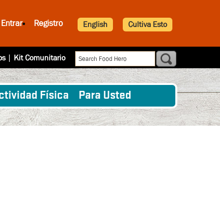
Entrar
Registro
English
Cultiva Esto
os
|
Kit Comunitario
ctividad Física
Para Usted