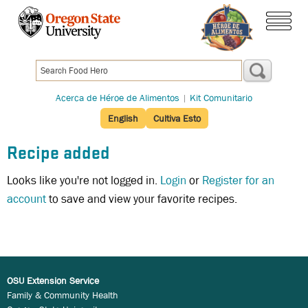
Pasar
al
menú
contenido
principal
Acerca de Héroe de Alimentos
|
Kit Comunitario
English
Cultiva Esto
Recipe added
Looks like you're not logged in.
Login
or
Register for an
account
to save and view your favorite recipes.
OSU Extension Service
Family & Community Health