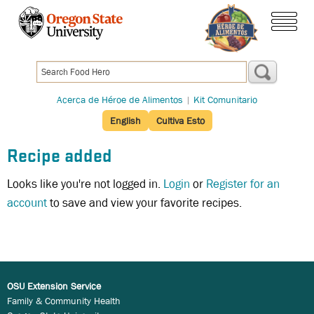
Pasar
al
menú
contenido
principal
Acerca de Héroe de Alimentos
|
Kit Comunitario
English
Cultiva Esto
Recipe added
Looks like you're not logged in.
Login
or
Register for an
account
to save and view your favorite recipes.
OSU Extension Service
Family & Community Health