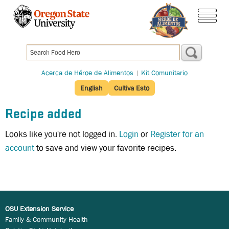
Pasar
al
menú
contenido
principal
Acerca de Héroe de Alimentos
|
Kit Comunitario
English
Cultiva Esto
Recipe added
Looks like you're not logged in.
Login
or
Register for an
account
to save and view your favorite recipes.
OSU Extension Service
Family & Community Health