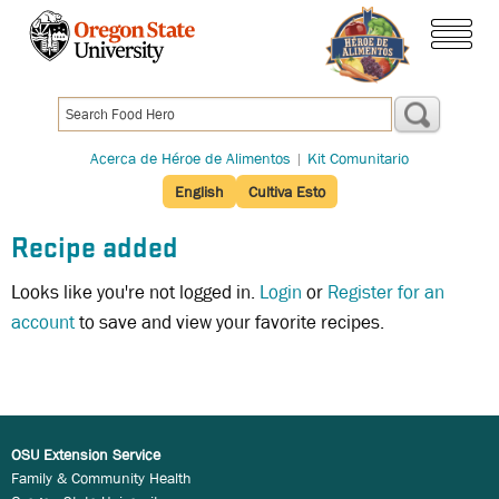
Pasar
al
menú
contenido
principal
Acerca de Héroe de Alimentos
|
Kit Comunitario
English
Cultiva Esto
Recipe added
Looks like you're not logged in.
Login
or
Register for an
account
to save and view your favorite recipes.
OSU Extension Service
Family & Community Health