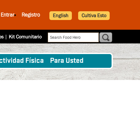
Entrar
Registro
English
Cultiva Esto
os
|
Kit Comunitario
ctividad Física
Para Usted