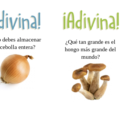
 debes almacenar
¿Qué tan grande es el
Está en Oregon,
cebolla entera?
hongo más grande del
n lugar fresco y
principalmente bajo tierra,
mundo?
en un recipiente o
y se cree que mide
olsa abierta.
aproximadamente 3 ½
millas de ancho.