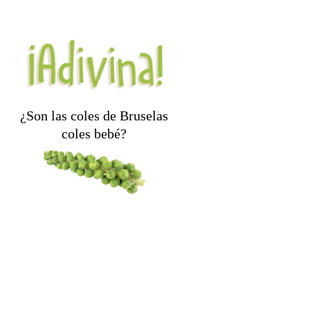
¿Son las coles de Bruselas
coles bebé?
No, pero están en la misma
familia junto con la col
rizada, el brócoli y la
coliflor.