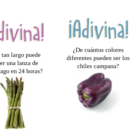
¿De cuántos colores
 tan largo puede
diferentes pueden ser los
er una lanza de
chiles campana?
¡Siete - rojo, naranja,
rago en 24 horas?
10 pulgadas!
amarillo, verde, morado,
café y blanco!