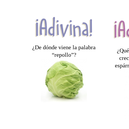
¿De dónde viene la palabra
¿Qué
“repollo”?
La palabra latina para
crec
espár
caput y la palabra francesa
¡
caboche, que significan
'cabeza'.