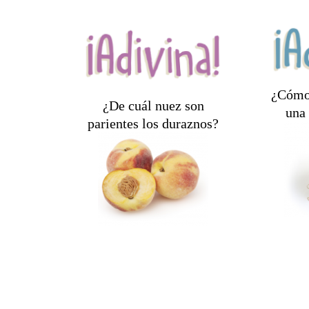
¿Cómo
¿De cuál nuez son
una 
parientes los duraznos?
En u
Las almendras.
oscuro 
b