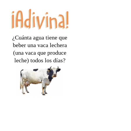
¿Cuánta agua tiene que
beber una vaca lechera
(una vaca que produce
leche) todos los días?
¡La cantidad que cabe en
una tina de baño!