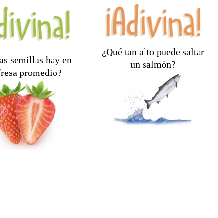
¿Qué tan alto puede saltar
as semillas hay en
un salmón?
fresa promedio?
¡Algunos pueden saltar
imadamente 200.
más de seis pies!