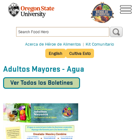
Pasar
al
menú
contenido
principal
Acerca de Héroe de Alimentos
|
Kit Comunitario
English
Cultiva Esto
Adultos Mayores - Agua
Ver Todos los Boletines