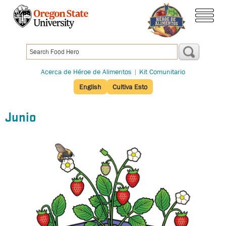
Pasar
al
menú
contenido
principal
Acerca de Héroe de Alimentos
|
Kit Comunitario
English
Cultiva Esto
Junio