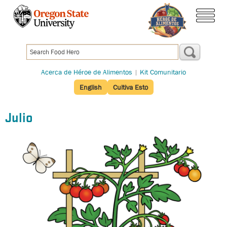
Pasar
al
menú
contenido
principal
Acerca de Héroe de Alimentos
|
Kit Comunitario
English
Cultiva Esto
Julio