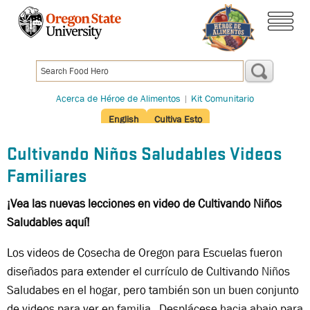
Pasar
al
menú
contenido
principal
Acerca de Héroe de Alimentos
|
Kit Comunitario
English
Cultiva Esto
Cultivando Niños Saludables Videos
Familiares
¡Vea las nuevas lecciones en video de Cultivando Niños
Saludables aquí!
Los videos de Cosecha de Oregon para Escuelas fueron
diseñados para extender el currículo de Cultivando Niños
Saludabes en el hogar, pero también son un buen conjunto
de videos para ver en familia. Desplácese hacia abajo para