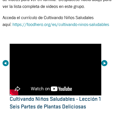
ver la lista completa de videos en este grupo.
Acceda el currículo de Cultivando Niños Saludales
aquí:
https://foodhero.org/es/cultivando-ninos-saludables
 a la
Cultivando Niños Saludables - Lección 1
Cosec
Seis Partes de Plantas Deliciosas
Betab