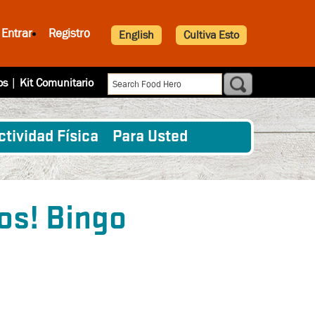
Entrar
Registro
English
Cultiva Esto
os
|
Kit Comunitario
ctividad Física
Para Usted
os! Bingo